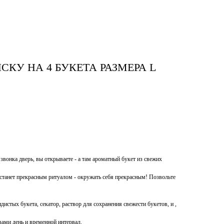
КУ НА 4 БУКЕТА РАЗМЕРА L
 звонка дверь, вы открываете - а там ароматный букет из свежих
е станет прекрасным ритуалом - окружать себя прекрасным! Позвольте
дистых букета, секатор, раствор для сохранения свежести букетов, и ,
ами день и временной интервал.