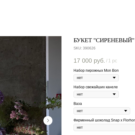
БУКЕТ "СИРЕНЕВЫЙ"
SKU:
390626
17 000
руб.
/
1 pc
Набор пирожных Mon Bon
Набор свежайших канеле
Ваза
Фирменный шоколад Snap x Florho