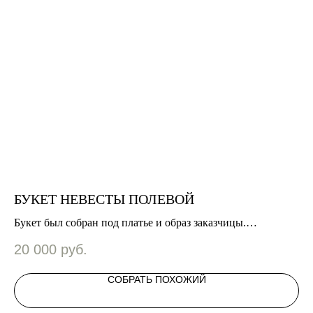
БУКЕТ НЕВЕСТЫ ПОЛЕВОЙ
С
о
Букет был собран под платье и образ заказчицы.
Ес
Воздушный, легкий, с лесными элементами и ленточкой с
на
20 000
руб.
1
индивидуальным надписями
СОБРАТЬ ПОХОЖИЙ