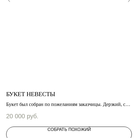
БУКЕТ НЕВЕСТЫ
С
Букет был собран по пожеланиям заказчицы. Дерзкий, со
Ес
 с
смелыми выпадами и разными фактурами в темных
на
20 000
руб.
1
оттенках.
СОБРАТЬ ПОХОЖИЙ