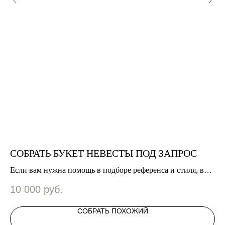
СОБРАТЬ БУКЕТ НЕВЕСТЫ ПОД ЗАПРОС
Б
о
Если вам нужна помощь в подборе референса и стиля, вам
Бу
на эту карточку ;) Поможем вам с выбором.
Во
10 000
руб.
2
ин
СОБРАТЬ ПОХОЖИЙ