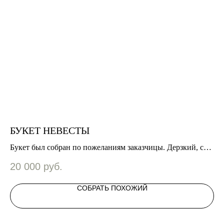
БУКЕТ НЕВЕСТЫ
Б
вам
Букет был собран по пожеланиям заказчицы. Дерзкий, со
Бу
смелыми выпадами и разными фактурами в темных
Во
20 000
руб.
2
оттенках.
ин
СОБРАТЬ ПОХОЖИЙ