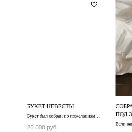
БУКЕТ НЕВЕСТЫ
СОБР
ПОД 
Букет был собран по пожеланиям
заказчицы. Дерзкий, со смелыми
Если ва
20 000
руб.
выпадами и разными фактурами в
референ